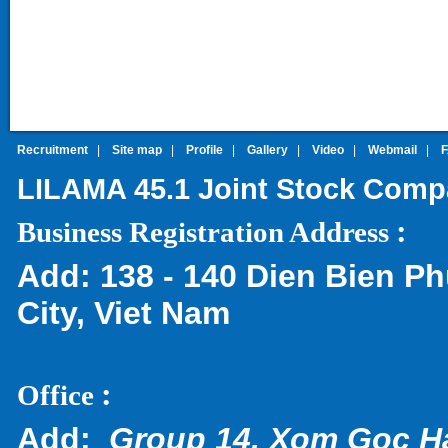
Recruitment
|
Site map
|
Profile
|
Gallery
|
Video
|
Webmail
|
LILAMA 45.1 Joint Stock Com
:
Business Registration Address
Add:
138 - 140 Dien Bien Ph
City, Viet Nam
:
Office
Add:
Group 14, Xom Goc H