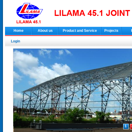
Home
About us
Product and Service
Projects
Login
1