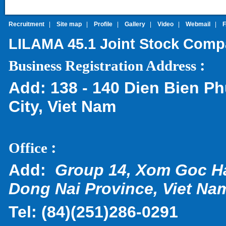
Recruitment
|
Site map
|
Profile
|
Gallery
|
Video
|
Webmail
|
LILAMA 45.1 Joint Stock Com
:
Business Registration Address
Add:
138 - 140 Dien Bien Ph
City, Viet Nam
:
Office
Add:
Group 14, Xom Goc H
Dong Nai Province, Viet Na
Tel:
(
84)(251)286-0291