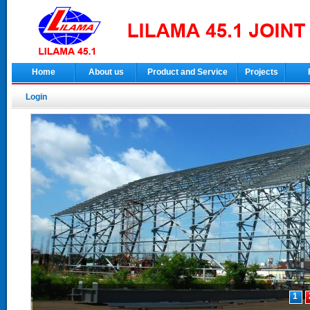
Home
About us
Product and Service
Projects
Login
1