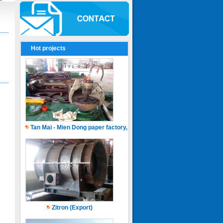
Hot projects
Tan Mai - Mien Dong paper factory, Capacity of 150.000 ton.years
Zitron (Export)