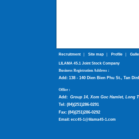
Recruitment
|
Site map
|
Profile
|
Gall
LILAMA 45.1 Joint Stock Company
:
Business Registration Address
Add:
138 - 140 Dien Bien Phu St., Tan Di
:
Office
Add:
Group 14, Xom Goc Hamlet, Long T
Tel:
(
84)(251)286-0291
Fax:
(84)(251)286-0292
Email:
ecc45-1@lilama45-1.com