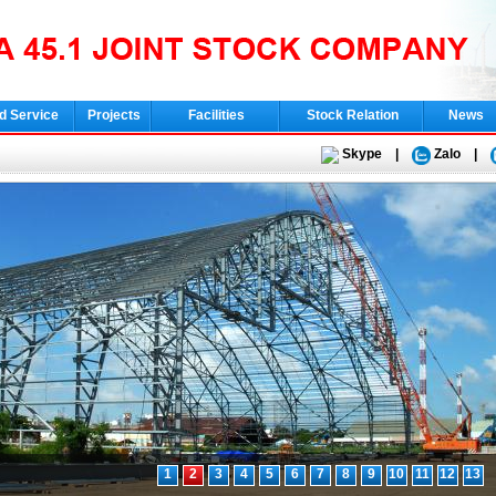
d Service
Projects
Facilities
Stock Relation
News
Skype
|
Zalo
|
1
2
3
4
5
6
7
8
9
10
11
12
13