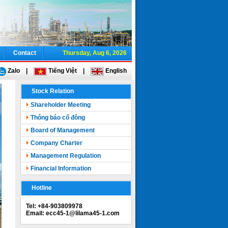
Contact
Thursday, Aug 6, 2026
Zalo
|
Tiếng Việt
|
English
Stock Relation
Shareholder Meeting
Thông báo cổ đông
Board of Management
Company Charter
Management Regulation
Financial Information
Hotline
Tel: +84-903809978
Email: ecc45-1@lilama45-1.com