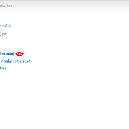
ormation
m toán)
).pdf
iểm toán)
 7 ngày 30/09/2024
án )