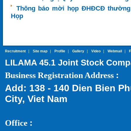
Thông báo mời họp ĐHĐCĐ thường n
Họp
Recruitment
|
Site map
|
Profile
|
Gallery
|
Video
|
Webmail
|
LILAMA 45.1 Joint Stock Com
:
Business Registration Address
Add:
138 - 140 Dien Bien Ph
City, Viet Nam
:
Office