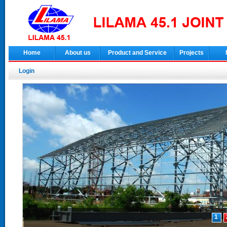
Home
About us
Product and Service
Projects
Login
1