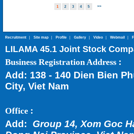
>>
1
2
3
4
5
Recruitment
|
Site map
|
Profile
|
Gallery
|
Video
|
Webmail
|
LILAMA 45.1 Joint Stock Com
:
Business Registration Address
Add:
138 - 140 Dien Bien Ph
City, Viet Nam
:
Office
Add:
Group 14, Xom Goc H