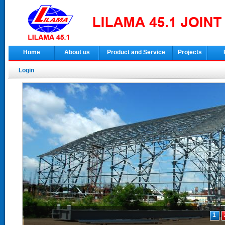
Home
About us
Product and Service
Projects
Login
1