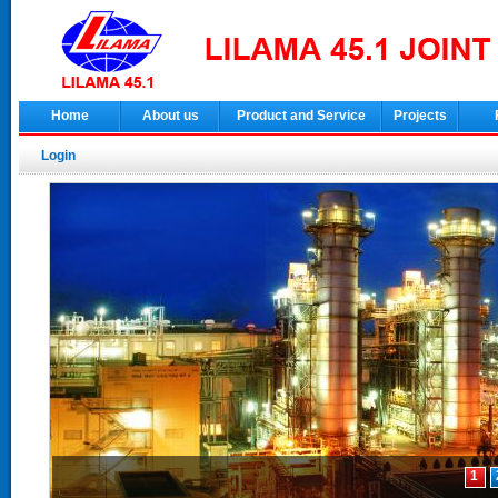
Home
About us
Product and Service
Projects
Login
1