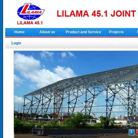
Home
About us
Product and Service
Projects
Login
1