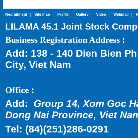
Recruitment
|
Site map
|
Profile
|
Gallery
|
Video
|
Webmail
|
LILAMA 45.1 Joint Stock Com
:
Business Registration Address
Add:
138 - 140 Dien Bien Ph
City, Viet Nam
:
Office
Add:
Group 14, Xom Goc H
Dong Nai Province, Viet Na
Tel:
(
84)(251)286-0291