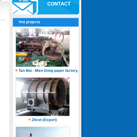
Hot projects
Tan Mai - Mien Dong paper factory, Capacity of 150.000 ton.years
Zitron (Export)