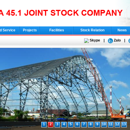
d Service
Projects
Facilities
Stock Relation
News
Skype
|
Zalo
|
1
2
3
4
5
6
7
8
9
10
11
12
13