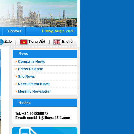
Contact
Friday, Aug 7, 2026
Zalo
|
Tiếng Việt
|
English
News
Company News
Press Release
Site News
Recruitment News
Monthly Newsletter
Hotline
Tel: +84-903809978
Email: ecc45-1@lilama45-1.com