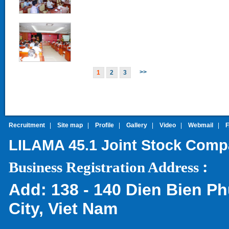
>>
1
2
3
Recruitment
|
Site map
|
Profile
|
Gallery
|
Video
|
Webmail
|
LILAMA 45.1 Joint Stock Com
:
Business Registration Address
Add:
138 - 140 Dien Bien Ph
City, Viet Nam