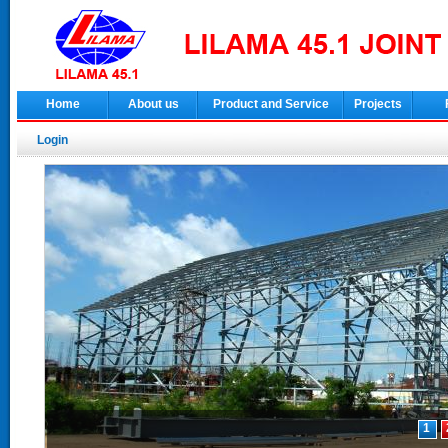
Home
About us
Product and Service
Projects
Login
1