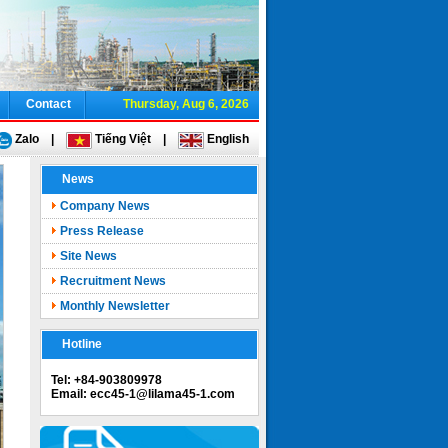
Contact
Thursday, Aug 6, 2026
Zalo
|
Tiếng Việt
|
English
News
Company News
Press Release
Site News
Recruitment News
Monthly Newsletter
Hotline
Tel: +84-903809978
Email: ecc45-1@lilama45-1.com