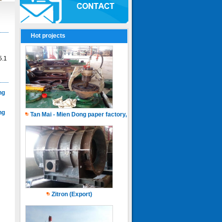
Hot projects
5.1
ng
ng
Tan Mai - Mien Dong paper factory, Capacity of 150.000 ton.years
Zitron (Export)