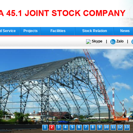
d Service
Projects
Facilities
Stock Relation
News
Skype
|
Zalo
|
1
2
3
4
5
6
7
8
9
10
11
12
13