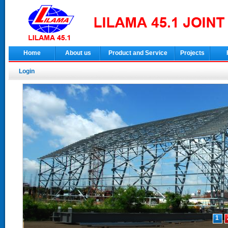
Home
About us
Product and Service
Projects
Login
1