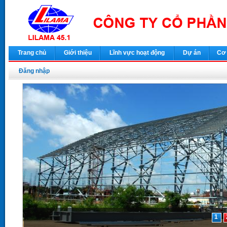
Trang chủ
Giới thiệu
Lĩnh vực hoạt động
Dự án
Cơ 
Đăng nhập
1