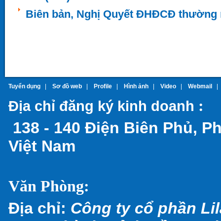
Biên bản, Nghị Quyết ĐHĐCĐ thường 
Tuyển dụng
|
Sơ đồ web
|
Profile
|
Hình ảnh
|
Video
|
Webmail
:
Địa chỉ đăng ký kinh doanh
138 - 140 Điện Biên Phủ, P
Việt Nam
Văn Phòng:
Địa chỉ:
Công ty cổ phần Lil