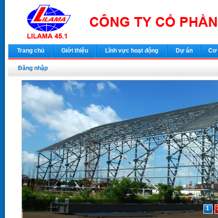
Trang chủ
Giới thiệu
Lĩnh vực hoạt động
Dự án
Cơ 
Đăng nhập
1